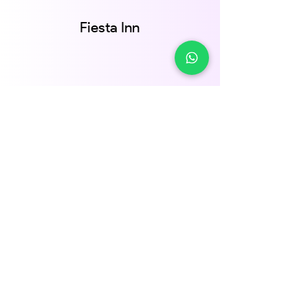
Fiesta Inn
En Fiesta Inn Querétaro, todo está diseñado para
ofrecerte descanso y relajación. Desconéctate de
la rutina, queremos que te diviertas.
Para brindarte acceso a los principales atractivos
del destino, estamos ubicados a sólo 5 minutos
del Centro Histórico y tan sólo a 15 minutos de los
principales parques industriales de la ciudad.
reservar
Av. 5 de febrero #108, Niños Heroes,