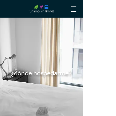
¿dónde
hospedarme?