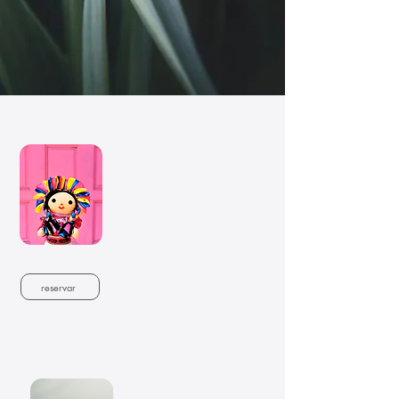
Amealco
- Piramide y museo
El Cerrito
- Amealco de Bonfil
- Taller de muñecas Lelé
- Museo de Lelé
- Degustaciones de pulque
adultos
9:00am - 6:00pm
$1,400 MXN
+60/niños
reservar
$1,300 MXN