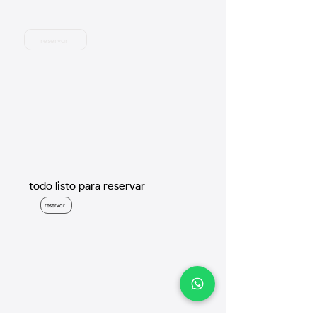
adultos
7:00am - 8:00pm
$2,400 MXN
+60/niños
reservar
$2,300 MXN
todo listo para reservar
reservar