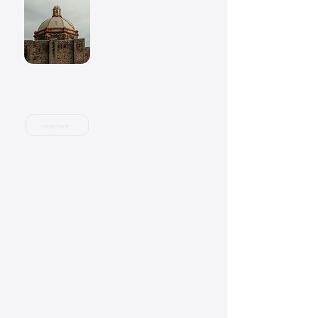
Guanajuato
- Guanajuato (centro)
- Museo de Momias
- Ex-Hacienda El Cochero
- Mirador El Pipila
- Bocamina San Ramón
adultos
7:00am - 8:00pm
$2,400 MXN
+60/niños
reservar
$2,300 MXN
San Joaquín
- San Joaquín (centr
o)
- Grutas Los Herrera
- Cascada Maravillas
- Recorrido en Cuatrimoto
por la Sierra queretana