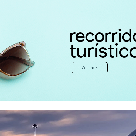
recorrid
turístic
Ver más