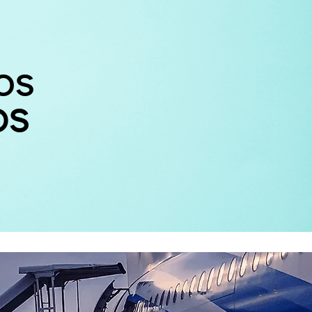
os
os