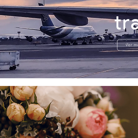
tr
Ver m