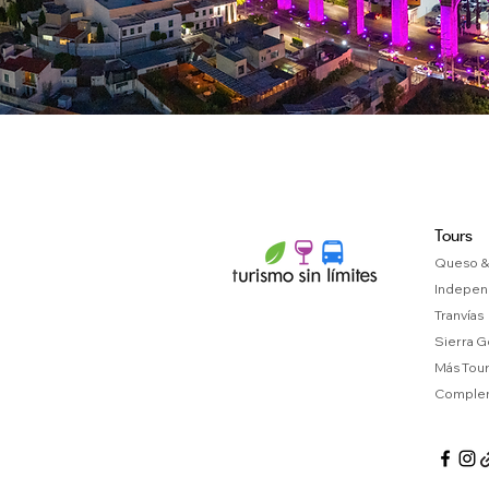
Tours
Queso &
Indepen
Tranvías
Sierra G
Más Tou
Complem