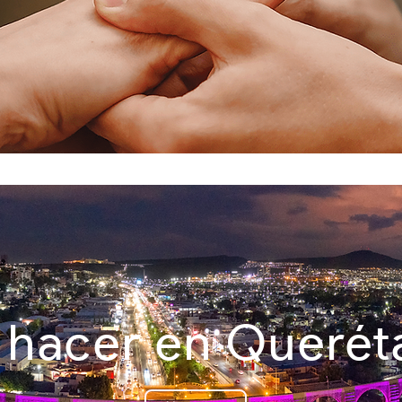
 hacer en
Querét