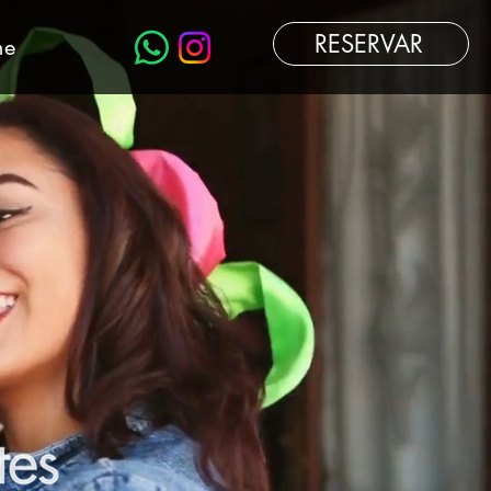
RESERVAR
me