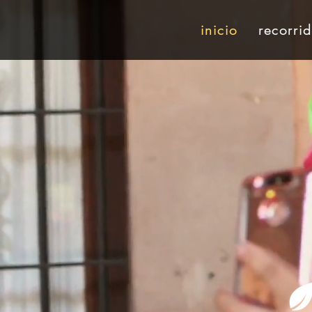
inicio
recorri